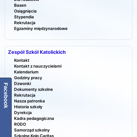
Basen
Osiągnięcia
Stypendia
Rekrutacja
Egzaminy międzynarodowe
Zespół Szkół Katolickich
Kontakt
Kontakt z nauczycielami
Kalendarium
Godziny pracy
Dzwonki
Facebook
Dokumenty szkolne
Rekrutacja
Nasza patronka
Historia szkoły
Dyrekcja
Kadra pedagogiczna
RODO
Samorząd szkolny
Szkolne Koło Caritas