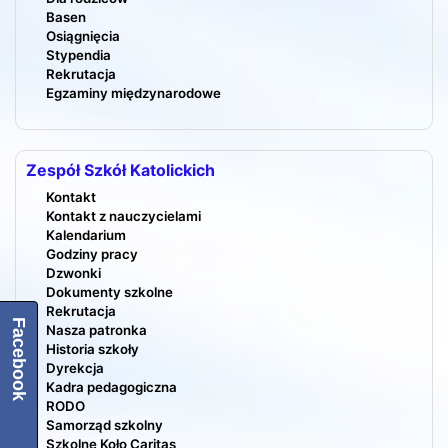
Basen
Osiągnięcia
Stypendia
Rekrutacja
Egzaminy międzynarodowe
Zespół Szkół Katolickich
Kontakt
Kontakt z nauczycielami
Kalendarium
Godziny pracy
Dzwonki
Dokumenty szkolne
Rekrutacja
Facebook
Nasza patronka
Historia szkoły
Dyrekcja
Kadra pedagogiczna
RODO
Samorząd szkolny
Szkolne Koło Caritas