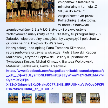
chłopaków z Katolika w
ministerialnym turnieju „Z
SKS-u do AZS-u”
zorganizowanym przez
Politechnikę Białostocką.
W meczu finałowym
zremisowaliśmy 2:2 z V LO Białystok i o zwycięstwie
zadecydować miały rzuty karne. Niestety, tu przegraliśmy 7:6.
Zabrakło więc odrobiny szczęścia, by zwyciężyć i pojechać w
grudniu na finał krajowy do Warszawy.
Naszą szkołę, pod opieką Pana Tomasza Klimczuka,
reprezentowała drużyna w składzie: Piotr Bikowski, Kacper
Malinowski, Szymon Popławski, Cezary Kuprianowicz,
Tymoteusz Kostro, Michał Klimczuk, Bartosz Wojtkowski,
Mateusz Sienkiewicz, Paweł Krasowski.
https://www.facebook.com/azspolitechnikabialostocka/posts
__cft__[0]=AZULy2mDNLFI69mFzj78EyWjwuY4t74Sd9zfdAxTv
OyamDY2jlFjIa-
XIE2uX5jdgpyiyBXuDNaksO677_2NlE_tRRUUHkixVJVOoeDFKFhS
0167Sbi2QTlh8&__tn__=-UK-R