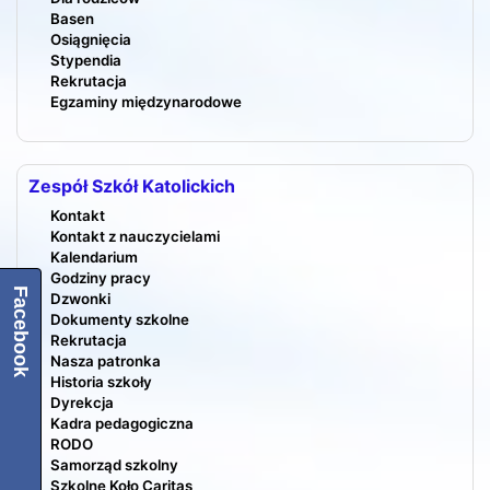
Basen
Osiągnięcia
Stypendia
Rekrutacja
Egzaminy międzynarodowe
Zespół Szkół Katolickich
Kontakt
Kontakt z nauczycielami
Kalendarium
Godziny pracy
Facebook
Dzwonki
Dokumenty szkolne
Rekrutacja
Nasza patronka
Historia szkoły
Dyrekcja
Kadra pedagogiczna
RODO
Samorząd szkolny
Szkolne Koło Caritas