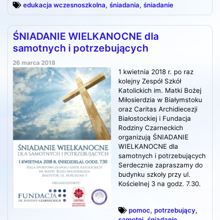
edukacja wczesnoszkolna
,
śniadania
,
śniadanie
ŚNIADANIE WIELKANOCNE dla
samotnych i potrzebujących
26 marca 2018
1 kwietnia 2018 r. po raz
kolejny Zespół Szkół
Katolickich im. Matki Bożej
Miłosierdzia w Białymstoku
oraz Caritas Archidiecezji
Białostockiej i Fundacja
Rodziny Czarneckich
organizują ŚNIADANIE
WIELKANOCNE dla
samotnych i potrzebujących
Serdecznie zapraszamy do
budynku szkoły przy ul.
Kościelnej 3 na godz. 7.30.
pomoc
,
potrzebujący
,
samotni
,
śniadanie
,