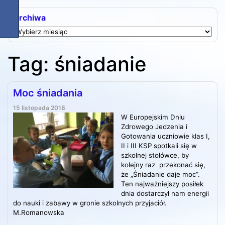
Archiwa
Archiwa
Tag:
śniadanie
Moc śniadania
15 listopada 2018
W Europejskim Dniu
Zdrowego Jedzenia i
Gotowania uczniowie klas I,
II i III KSP spotkali się w
szkolnej stołówce, by
kolejny raz przekonać się,
że „Śniadanie daje moc”.
Ten najważniejszy posiłek
dnia dostarczył nam energii
do nauki i zabawy w gronie szkolnych przyjaciół.
M.Romanowska